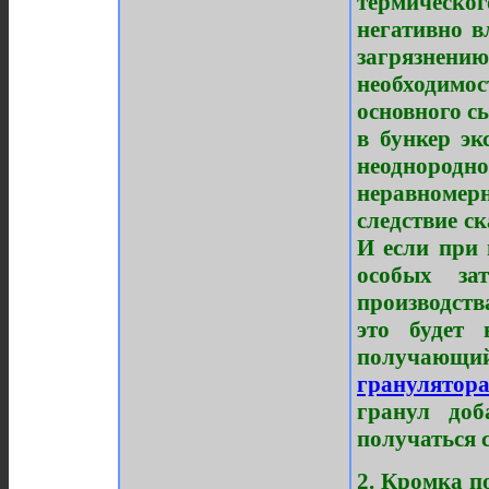
термическо
негативно в
загрязнен
необходим
основного с
в бункер эк
неоднород
неравномер
следствие с
И если при 
особых за
производств
это будет
получающийс
гранулятора
гранул доб
получаться 
2. Кромка п