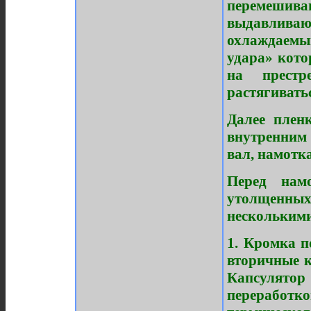
перемеши
выдавливают
охлаждаемы
удара» кото
на престр
растягиватьс
Далее плен
внутренним 
вал, намотк
Перед нам
утолщенных
несколькими
1. Кромка п
вторичные к
Капсулятор
переработк