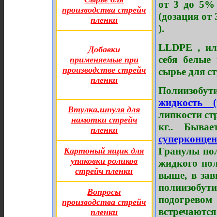
от 3 до 5%
производства стрейч
(дозация от
пленки
).
LLDPE , и
Добавки
себя белые
применяемые при
производстве стрейч
сырье для с
пленки
Полиизобут
жидкость 
Втулка,шпуля для
липкости ст
намотки стрейч
кг.. Быва
пленки
суперконцен
Гранулы пол
Картоный ящик для
упаковки роликов
жидкого пол
стрейч пленки
выше, в зав
полиизобу
Вопросы
подогревом
производства стрейч
встречаютс
пленки