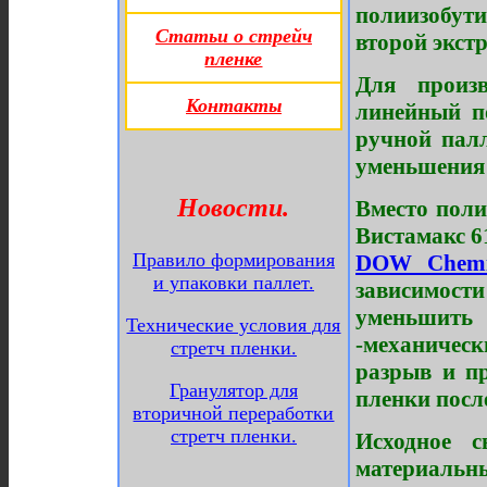
полиизобут
Статьи о стрейч
второй экстр
пленке
Для произв
Контакты
линейный п
ручной пал
уменьшения 
Новости.
Вместо поли
Вистамакс 6
Правило формирования
DOW Chemi
и упаковки паллет.
зависимости
уменьшить
Технические условия для
-механичес
стретч пленки.
разрыв и пр
Гранулятор для
пленки посл
вторичной переработки
стретч пленки.
Исходное 
материаль