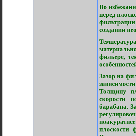
Во избежани
перед плоско
фильтрации
создании не
Температур
материальн
фильере, те
особенносте
Зазор на фил
зависимос
Толщину пл
скорости п
барабана. З
регулирово
поакуратнее
плоскости ф