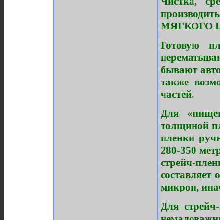
Чистка, ср
производи
МЯГКОГО ЦВ
Готовую п
перематыв
бывают авто
также возм
частей.
Для «пище
толщиной пл
пленки ручн
280-350 мет
стрейч-пл
составляет 
микрон, инач
Для стрейч
немаловажны