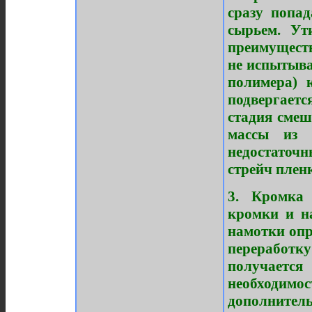
сразу попад
сырьем. Ут
преимуществ
не испытыва
полимера) 
подвергаетс
стадия смеш
массы из 
недостаточ
стрейч плен
3. Кромка 
кромки и н
намотки опр
переработку
получается
необходим
дополнител