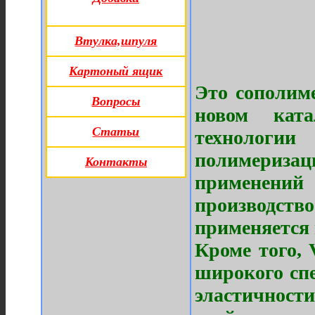
Втулка,шпуля
Картоный ящик
Это сополим
Вопросы
новом ката
Статьи
технологи
полимериза
Контакты
применени
производс
применяется 
Кроме того, 
широкого спе
эластичност