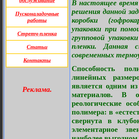
обслуживание
В настоящее время
решения данной зад
Пусконаладочные
коробки (гофрока
работы
упаковки при помо
Стретч-пленка
групповой упаковк
пленки. Данная 
Статьи
современных термоу
Контакты
Способность по
линейных размеро
является одним и
Реклама.
материалов. В 
реологические осо
полимера: в «есте
свернута в клубо
элементарное зв
наиболее выгодном 