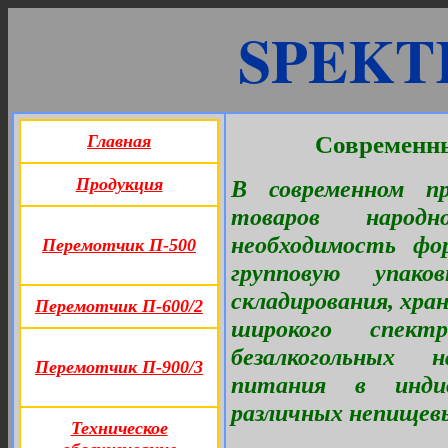
SPEKT
Главная
Современны
Продукция
В современном пр
товаров народн
необходимость фо
Перемотчик П-500
групповую упак
складирования, хран
Перемотчик П-600/2
широкого спект
безалкогольных н
Перемотчик П-900/3
питания в инди
различных непищев
Техническое